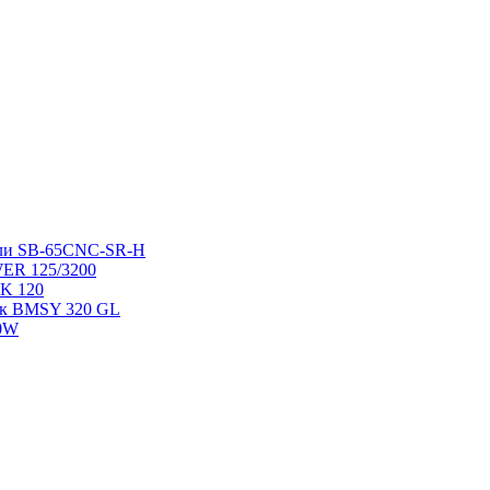
ели SB-65CNC-SR-H
ER 125/3200
K 120
ок BMSY 320 GL
00W