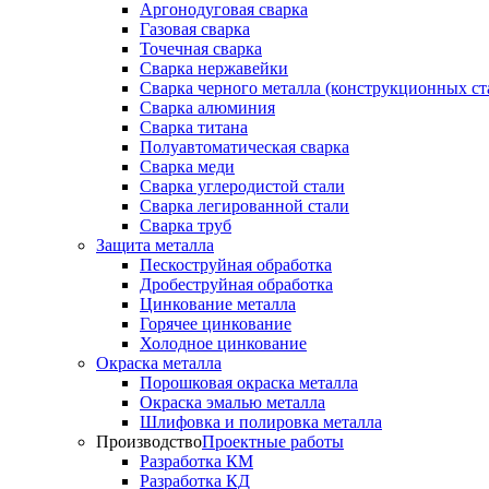
Аргонодуговая сварка
Газовая сварка
Точечная сварка
Сварка нержавейки
Сварка черного металла (конструкционных ст
Сварка алюминия
Сварка титана
Полуавтоматическая сварка
Сварка меди
Сварка углеродистой стали
Сварка легированной стали
Сварка труб
Защита металла
Пескоструйная обработка
Дробеструйная обработка
Цинкование металла
Горячее цинкование
Холодное цинкование
Окраска металла
Порошковая окраска металла
Окраска эмалью металла
Шлифовка и полировка металла
Производство
Проектные работы
Разработка КМ
Разработка КД