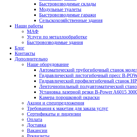
Быстровозводимые склады
Модульные туалеты
Быстровозводимые гаражи
Сельскохозяйственные здания
Наши работы
МАФ
Услуги по металлообработке
Быстровозводимые здания
Блог
Контакты
Дополнительно
Наше оборудование
Автоматический трубогибочный станок мод
Гидравлический листогибочный пресс B-POW
Гидравлический профилегибочный станок HP
Ленточнопильный полуавтоматический стан
Установка лазерной резки B-Power A6015 30
Камера порошковой окраски
Акции и спецпредложения
Требования к макетам для заказа услуг
Сертификаты и лицензии
Оплата
Доставка
Вакансии
Реквизиты