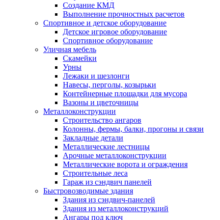
Создание КМД
Выполнение прочностных расчетов
Спортивное и детское оборудование
Детское игровое оборудование
Спортивное оборудование
Уличная мебель
Скамейки
Урны
Лежаки и шезлонги
Навесы, перголы, козырьки
Контейнерные площадки для мусора
Вазоны и цветочницы
Металлоконструкции
Строительство ангаров
Колонны, фермы, балки, прогоны и связи
Закладные детали
Металлические лестницы
Арочные металлоконструкции
Металлические ворота и ограждения
Строительные леса
Гараж из сэндвич панелей
Быстровозводимые здания
Здания из сэндвич-панелей
Здания из металлоконструкций
Ангары под ключ