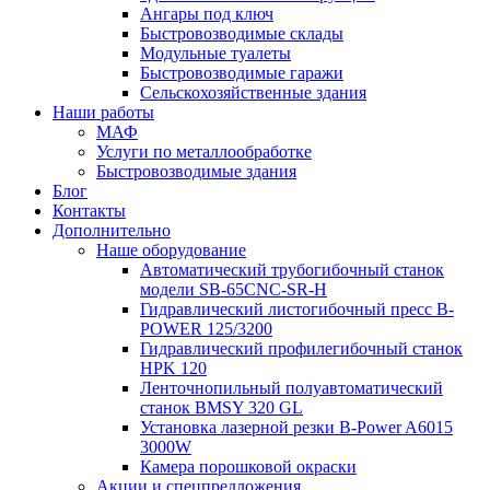
Ангары под ключ
Быстровозводимые склады
Модульные туалеты
Быстровозводимые гаражи
Сельскохозяйственные здания
Наши работы
МАФ
Услуги по металлообработке
Быстровозводимые здания
Блог
Контакты
Дополнительно
Наше оборудование
Автоматический трубогибочный станок
модели SB-65CNC-SR-H
Гидравлический листогибочный пресс B-
POWER 125/3200
Гидравлический профилегибочный станок
HPK 120
Ленточнопильный полуавтоматический
станок BMSY 320 GL
Установка лазерной резки B-Power A6015
3000W
Камера порошковой окраски
Акции и спецпредложения