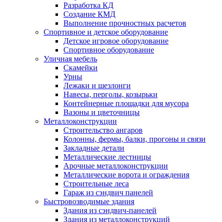
Разработка КД
Создание КМД
Выполнение прочностных расчетов
Спортивное и детское оборудование
Детское игровое оборудование
Спортивное оборудование
Уличная мебель
Скамейки
Урны
Лежаки и шезлонги
Навесы, перголы, козырьки
Контейнерные площадки для мусора
Вазоны и цветочницы
Металлоконструкции
Строительство ангаров
Колонны, фермы, балки, прогоны и связи
Закладные детали
Металлические лестницы
Арочные металлоконструкции
Металлические ворота и ограждения
Строительные леса
Гараж из сэндвич панелей
Быстровозводимые здания
Здания из сэндвич-панелей
Здания из металлоконструкций