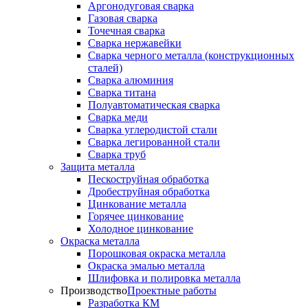
Аргонодуговая сварка
Газовая сварка
Точечная сварка
Сварка нержавейки
Сварка черного металла (конструкционных
сталей)
Сварка алюминия
Сварка титана
Полуавтоматическая сварка
Сварка меди
Сварка углеродистой стали
Сварка легированной стали
Сварка труб
Защита металла
Пескоструйная обработка
Дробеструйная обработка
Цинкование металла
Горячее цинкование
Холодное цинкование
Окраска металла
Порошковая окраска металла
Окраска эмалью металла
Шлифовка и полировка металла
Производство
Проектные работы
Разработка КМ