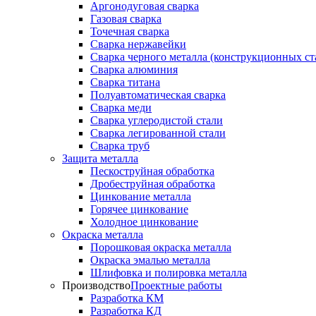
Аргонодуговая сварка
Газовая сварка
Точечная сварка
Сварка нержавейки
Сварка черного металла (конструкционных ст
Сварка алюминия
Сварка титана
Полуавтоматическая сварка
Сварка меди
Сварка углеродистой стали
Сварка легированной стали
Сварка труб
Защита металла
Пескоструйная обработка
Дробеструйная обработка
Цинкование металла
Горячее цинкование
Холодное цинкование
Окраска металла
Порошковая окраска металла
Окраска эмалью металла
Шлифовка и полировка металла
Производство
Проектные работы
Разработка КМ
Разработка КД