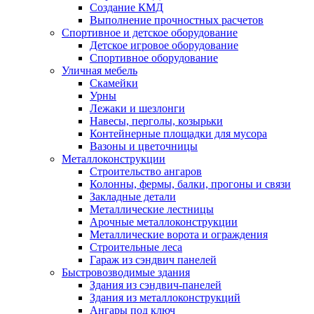
Создание КМД
Выполнение прочностных расчетов
Спортивное и детское оборудование
Детское игровое оборудование
Спортивное оборудование
Уличная мебель
Скамейки
Урны
Лежаки и шезлонги
Навесы, перголы, козырьки
Контейнерные площадки для мусора
Вазоны и цветочницы
Металлоконструкции
Строительство ангаров
Колонны, фермы, балки, прогоны и связи
Закладные детали
Металлические лестницы
Арочные металлоконструкции
Металлические ворота и ограждения
Строительные леса
Гараж из сэндвич панелей
Быстровозводимые здания
Здания из сэндвич-панелей
Здания из металлоконструкций
Ангары под ключ