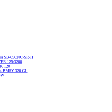
ели SB-65CNC-SR-H
ER 125/3200
K 120
ок BMSY 320 GL
00W