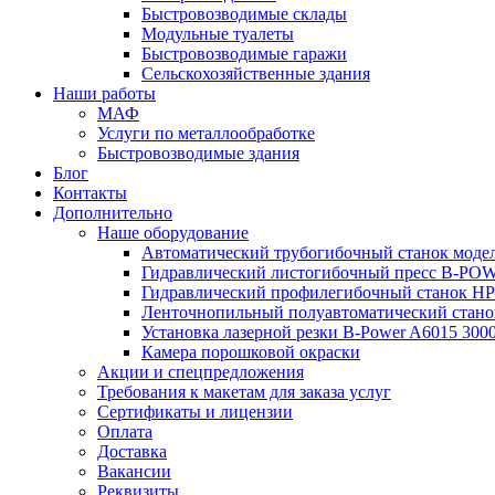
Быстровозводимые склады
Модульные туалеты
Быстровозводимые гаражи
Сельскохозяйственные здания
Наши работы
МАФ
Услуги по металлообработке
Быстровозводимые здания
Блог
Контакты
Дополнительно
Наше оборудование
Автоматический трубогибочный станок мод
Гидравлический листогибочный пресс B-POW
Гидравлический профилегибочный станок HP
Ленточнопильный полуавтоматический стан
Установка лазерной резки B-Power A6015 30
Камера порошковой окраски
Акции и спецпредложения
Требования к макетам для заказа услуг
Сертификаты и лицензии
Оплата
Доставка
Вакансии
Реквизиты