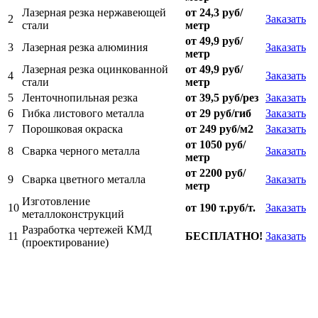
Лазерная резка нержавеющей
от 24,3 руб/
2
Заказать
стали
метр
от 49,9 руб/
3
Лазерная резка алюминия
Заказать
метр
Лазерная резка оцинкованной
от 49,9 руб/
4
Заказать
стали
метр
5
Ленточнопильная резка
от 39,5 руб/рез
Заказать
6
Гибка листового металла
от 29 руб/гиб
Заказать
7
Порошковая окраска
от 249 руб/м2
Заказать
от 1050 руб/
8
Сварка черного металла
Заказать
метр
от 2200 руб/
9
Сварка цветного металла
Заказать
метр
Изготовление
10
от 190 т.руб/т.
Заказать
металлоконструкций
Разработка чертежей КМД
11
БЕСПЛАТНО!
Заказать
(проектирование)