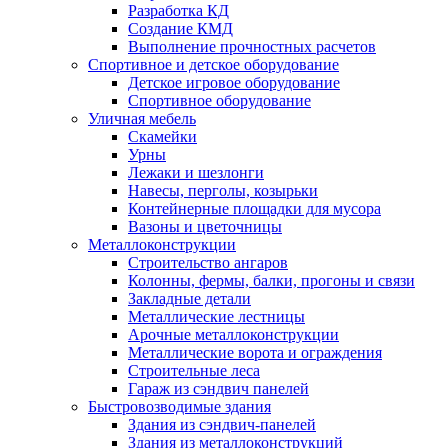
Разработка КД
Создание КМД
Выполнение прочностных расчетов
Спортивное и детское оборудование
Детское игровое оборудование
Спортивное оборудование
Уличная мебель
Скамейки
Урны
Лежаки и шезлонги
Навесы, перголы, козырьки
Контейнерные площадки для мусора
Вазоны и цветочницы
Металлоконструкции
Строительство ангаров
Колонны, фермы, балки, прогоны и связи
Закладные детали
Металлические лестницы
Арочные металлоконструкции
Металлические ворота и ограждения
Строительные леса
Гараж из сэндвич панелей
Быстровозводимые здания
Здания из сэндвич-панелей
Здания из металлоконструкций