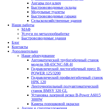
Ангары под ключ
Быстровозводимые склады
Модульные туалеты
Быстровозводимые гаражи
Сельскохозяйственные здания
Наши работы
МАФ
Услуги по металлообработке
Быстровозводимые здания
Блог
Контакты
Дополнительно
Наше оборудование
Автоматический трубогибочный станок
модели SB-65CNC-SR-H
Гидравлический листогибочный пресс B-
POWER 125/3200
Гидравлический профилегибочный станок
HPK 120
Ленточнопильный полуавтоматический
станок BMSY 320 GL
Установка лазерной резки B-Power A6015
3000W
Камера порошковой окраски
Акции и спецпредложения