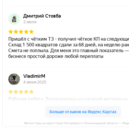
Металл Гуру на карте Санкт‑Петербурга и Ленинградской области — Янд