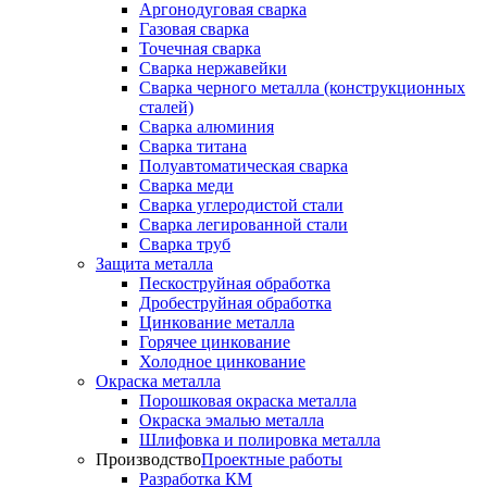
Аргонодуговая сварка
Газовая сварка
Точечная сварка
Сварка нержавейки
Сварка черного металла (конструкционных
сталей)
Сварка алюминия
Сварка титана
Полуавтоматическая сварка
Сварка меди
Сварка углеродистой стали
Сварка легированной стали
Сварка труб
Защита металла
Пескоструйная обработка
Дробеструйная обработка
Цинкование металла
Горячее цинкование
Холодное цинкование
Окраска металла
Порошковая окраска металла
Окраска эмалью металла
Шлифовка и полировка металла
Производство
Проектные работы
Разработка КМ