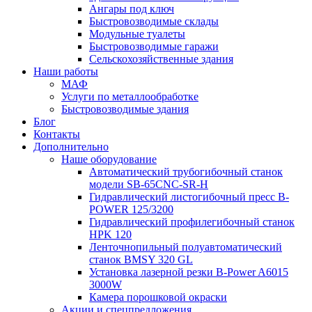
Ангары под ключ
Быстровозводимые склады
Модульные туалеты
Быстровозводимые гаражи
Сельскохозяйственные здания
Наши работы
МАФ
Услуги по металлообработке
Быстровозводимые здания
Блог
Контакты
Дополнительно
Наше оборудование
Автоматический трубогибочный станок
модели SB-65CNC-SR-H
Гидравлический листогибочный пресс B-
POWER 125/3200
Гидравлический профилегибочный станок
HPK 120
Ленточнопильный полуавтоматический
станок BMSY 320 GL
Установка лазерной резки B-Power A6015
3000W
Камера порошковой окраски
Акции и спецпредложения