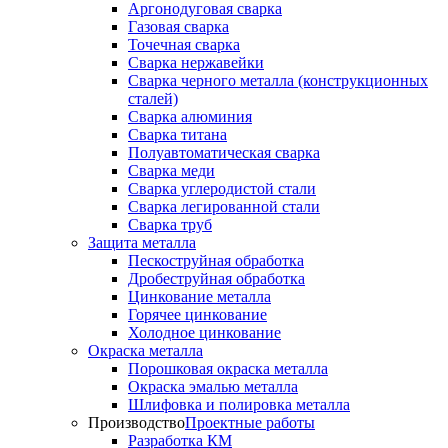
Аргонодуговая сварка
Газовая сварка
Точечная сварка
Сварка нержавейки
Сварка черного металла (конструкционных
сталей)
Сварка алюминия
Сварка титана
Полуавтоматическая сварка
Сварка меди
Сварка углеродистой стали
Сварка легированной стали
Сварка труб
Защита металла
Пескоструйная обработка
Дробеструйная обработка
Цинкование металла
Горячее цинкование
Холодное цинкование
Окраска металла
Порошковая окраска металла
Окраска эмалью металла
Шлифовка и полировка металла
Производство
Проектные работы
Разработка КМ