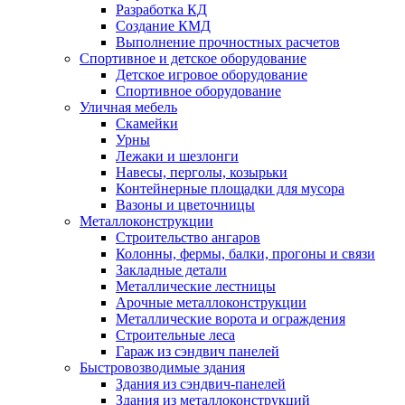
Разработка КД
Создание КМД
Выполнение прочностных расчетов
Спортивное и детское оборудование
Детское игровое оборудование
Спортивное оборудование
Уличная мебель
Скамейки
Урны
Лежаки и шезлонги
Навесы, перголы, козырьки
Контейнерные площадки для мусора
Вазоны и цветочницы
Металлоконструкции
Строительство ангаров
Колонны, фермы, балки, прогоны и связи
Закладные детали
Металлические лестницы
Арочные металлоконструкции
Металлические ворота и ограждения
Строительные леса
Гараж из сэндвич панелей
Быстровозводимые здания
Здания из сэндвич-панелей
Здания из металлоконструкций