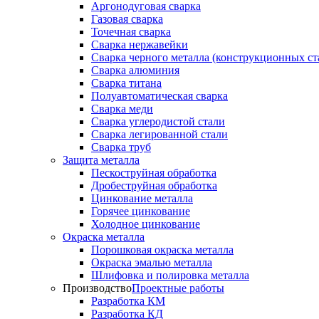
Аргонодуговая сварка
Газовая сварка
Точечная сварка
Сварка нержавейки
Сварка черного металла (конструкционных ст
Сварка алюминия
Сварка титана
Полуавтоматическая сварка
Сварка меди
Сварка углеродистой стали
Сварка легированной стали
Сварка труб
Защита металла
Пескоструйная обработка
Дробеструйная обработка
Цинкование металла
Горячее цинкование
Холодное цинкование
Окраска металла
Порошковая окраска металла
Окраска эмалью металла
Шлифовка и полировка металла
Производство
Проектные работы
Разработка КМ
Разработка КД