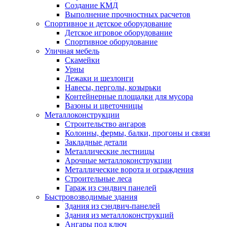
Создание КМД
Выполнение прочностных расчетов
Спортивное и детское оборудование
Детское игровое оборудование
Спортивное оборудование
Уличная мебель
Скамейки
Урны
Лежаки и шезлонги
Навесы, перголы, козырьки
Контейнерные площадки для мусора
Вазоны и цветочницы
Металлоконструкции
Строительство ангаров
Колонны, фермы, балки, прогоны и связи
Закладные детали
Металлические лестницы
Арочные металлоконструкции
Металлические ворота и ограждения
Строительные леса
Гараж из сэндвич панелей
Быстровозводимые здания
Здания из сэндвич-панелей
Здания из металлоконструкций
Ангары под ключ