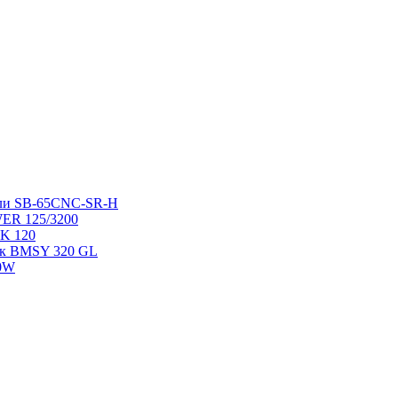
ели SB-65CNC-SR-H
ER 125/3200
K 120
ок BMSY 320 GL
00W