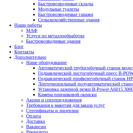
Быстровозводимые склады
Модульные туалеты
Быстровозводимые гаражи
Сельскохозяйственные здания
Наши работы
МАФ
Услуги по металлообработке
Быстровозводимые здания
Блог
Контакты
Дополнительно
Наше оборудование
Автоматический трубогибочный станок мод
Гидравлический листогибочный пресс B-POW
Гидравлический профилегибочный станок HP
Ленточнопильный полуавтоматический стан
Установка лазерной резки B-Power A6015 30
Камера порошковой окраски
Акции и спецпредложения
Требования к макетам для заказа услуг
Сертификаты и лицензии
Оплата
Доставка
Вакансии
Реквизиты