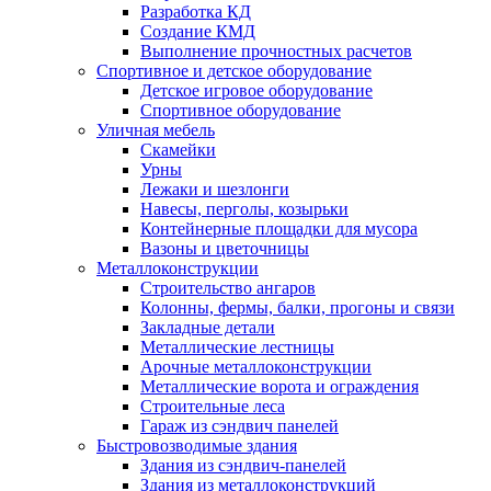
Разработка КД
Создание КМД
Выполнение прочностных расчетов
Спортивное и детское оборудование
Детское игровое оборудование
Спортивное оборудование
Уличная мебель
Скамейки
Урны
Лежаки и шезлонги
Навесы, перголы, козырьки
Контейнерные площадки для мусора
Вазоны и цветочницы
Металлоконструкции
Строительство ангаров
Колонны, фермы, балки, прогоны и связи
Закладные детали
Металлические лестницы
Арочные металлоконструкции
Металлические ворота и ограждения
Строительные леса
Гараж из сэндвич панелей
Быстровозводимые здания
Здания из сэндвич-панелей
Здания из металлоконструкций