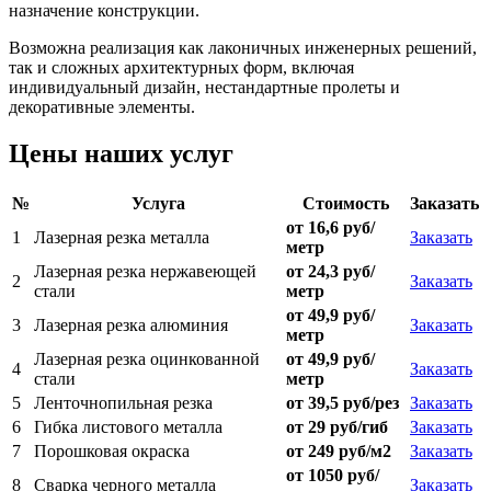
назначение конструкции.
Возможна реализация как лаконичных инженерных решений,
так и сложных архитектурных форм, включая
индивидуальный дизайн, нестандартные пролеты и
декоративные элементы.
Цены наших услуг
№
Услуга
Стоимость
Заказать
от 16,6 руб/
1
Лазерная резка металла
Заказать
метр
Лазерная резка нержавеющей
от 24,3 руб/
2
Заказать
стали
метр
от 49,9 руб/
3
Лазерная резка алюминия
Заказать
метр
Лазерная резка оцинкованной
от 49,9 руб/
4
Заказать
стали
метр
5
Ленточнопильная резка
от 39,5 руб/рез
Заказать
6
Гибка листового металла
от 29 руб/гиб
Заказать
7
Порошковая окраска
от 249 руб/м2
Заказать
от 1050 руб/
8
Сварка черного металла
Заказать