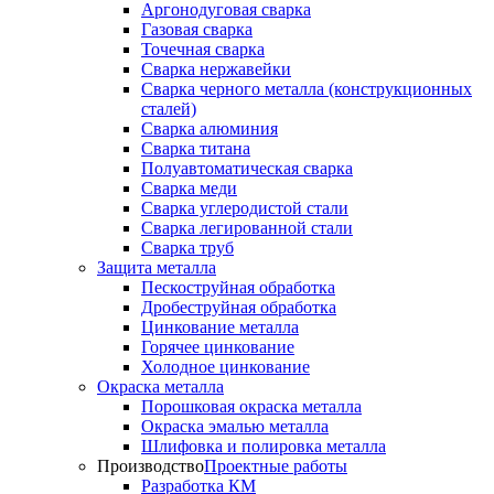
Аргонодуговая сварка
Газовая сварка
Точечная сварка
Сварка нержавейки
Сварка черного металла (конструкционных
сталей)
Сварка алюминия
Сварка титана
Полуавтоматическая сварка
Сварка меди
Сварка углеродистой стали
Сварка легированной стали
Сварка труб
Защита металла
Пескоструйная обработка
Дробеструйная обработка
Цинкование металла
Горячее цинкование
Холодное цинкование
Окраска металла
Порошковая окраска металла
Окраска эмалью металла
Шлифовка и полировка металла
Производство
Проектные работы
Разработка КМ