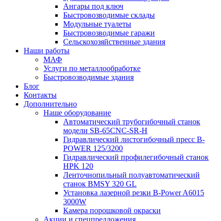
Ангары под ключ
Быстровозводимые склады
Модульные туалеты
Быстровозводимые гаражи
Сельскохозяйственные здания
Наши работы
МАФ
Услуги по металлообработке
Быстровозводимые здания
Блог
Контакты
Дополнительно
Наше оборудование
Автоматический трубогибочный станок
модели SB-65CNC-SR-H
Гидравлический листогибочный пресс B-
POWER 125/3200
Гидравлический профилегибочный станок
HPK 120
Ленточнопильный полуавтоматический
станок BMSY 320 GL
Установка лазерной резки B-Power A6015
3000W
Камера порошковой окраски
Акции и спецпредложения