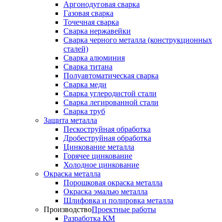
Аргонодуговая сварка
Газовая сварка
Точечная сварка
Сварка нержавейки
Сварка черного металла (конструкционных
сталей)
Сварка алюминия
Сварка титана
Полуавтоматическая сварка
Сварка меди
Сварка углеродистой стали
Сварка легированной стали
Сварка труб
Защита металла
Пескоструйная обработка
Дробеструйная обработка
Цинкование металла
Горячее цинкование
Холодное цинкование
Окраска металла
Порошковая окраска металла
Окраска эмалью металла
Шлифовка и полировка металла
Производство
Проектные работы
Разработка КМ