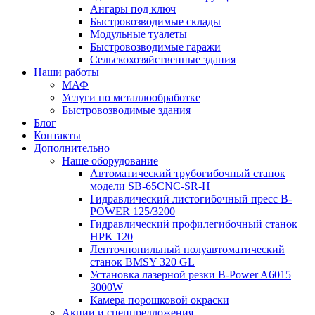
Ангары под ключ
Быстровозводимые склады
Модульные туалеты
Быстровозводимые гаражи
Сельскохозяйственные здания
Наши работы
МАФ
Услуги по металлообработке
Быстровозводимые здания
Блог
Контакты
Дополнительно
Наше оборудование
Автоматический трубогибочный станок
модели SB-65CNC-SR-H
Гидравлический листогибочный пресс B-
POWER 125/3200
Гидравлический профилегибочный станок
HPK 120
Ленточнопильный полуавтоматический
станок BMSY 320 GL
Установка лазерной резки B-Power A6015
3000W
Камера порошковой окраски
Акции и спецпредложения