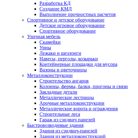
Разработка КД
Создание КМД
Выполнение прочностных расчетов
Спортивное и детское оборудование
Детское игровое оборудование
Спортивное оборудование
Уличная мебель
Скамейки
Урны
Лежаки и шезлонги
Навесы, перголы, козырьки
Контейнерные площадки для мусора
Вазоны и цветочницы
Металлоконструкции
Строительство ангаров
Колонны, фермы, балки, прогоны и связи
Закладные детали
Металлические лестницы
Арочные металлоконструкции
Металлические ворота и ограждения
Строительные леса
Гараж из сэндвич панелей
Быстровозводимые здания
Здания из сэндвич-панелей
Здания из металлоконструкций